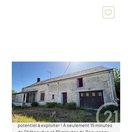
BEAUCE LA ROMAINE 41
2
65,80 m
, 4 pièces
Ref : 6653
Maison à vendre
79 000 €
Maison à terminer de rénover Un beau
potentiel à exploiter ! À seulement 15 minutes
de Châteaudun et 30 minutes de Beaugency,