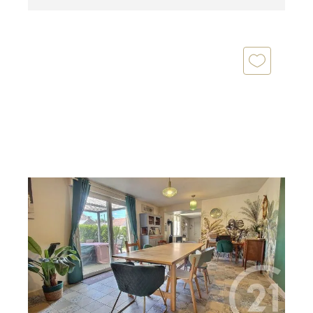
BEAUCE LA ROMAINE 41
2
113 m
, 5 pièces
Ref : 5234
Maison à vendre
162 000 €
Maison ancienne de village très bien