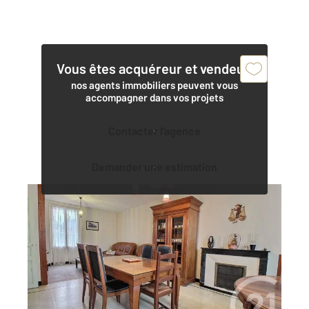
Vous êtes acquéreur et vendeur,
nos agents immobiliers peuvent vous
accompagner dans vos projets
Contacter l'agence
Demander une estimation
BEAUCE LA ROMAINE 41
2
117,89 m
, 4 pièces
Ref : 6629
Maison à vendre
139 800 €