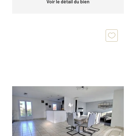
Voir le détail du bien
BEAUCE LA ROMAINE 41
2
128 m
, 5 pièces
Ref : 6615
Maison à vendre
220 000 €