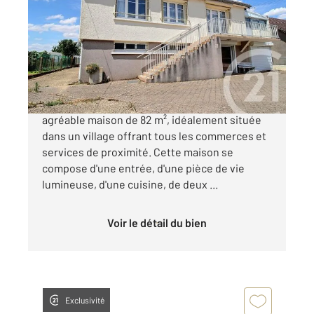
82,23 m
, 4 pièces
Ref : 6757
Maison à vendre
129 000 €
À Ouzouer-le-Marché, découvrez cette
agréable maison de 82 m², idéalement située
dans un village offrant tous les commerces et
services de proximité. Cette maison se
compose d'une entrée, d'une pièce de vie
lumineuse, d'une cuisine, de deux ...
Voir le détail du bien
Exclusivité