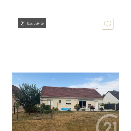
Exclusivité
BEAUCE LA ROMAINE 41
2
104,88 m
, 4 pièces
Ref : 5541
Maison à vendre
219 000 €
Visiter le site dédié