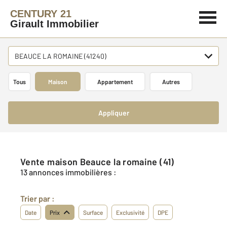
CENTURY 21
Girault Immobilier
BEAUCE LA ROMAINE (41240)
Tous
Maison
Appartement
Autres
Appliquer
Vente maison Beauce la romaine (41)
13 annonces immobilières :
Trier par :
Date
Prix
Surface
Exclusivité
DPE