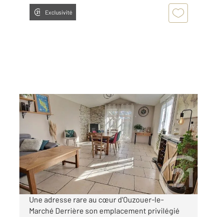
Exclusivité
BEAUCE LA ROMAINE 41
2
106,34 m
, 5 pièces
Ref : 6681
Maison à vendre
179 000 €
Visiter le site dédié
Une adresse rare au cœur d'Ouzouer-le-
Marché Derrière son emplacement privilégié