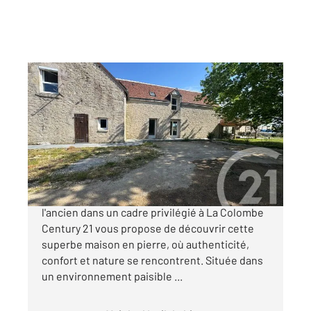
BEAUCE LA ROMAINE 41
2
146,99 m
, 7 pièces
Ref : 6727
Maison à vendre
219 000 €
Maison en pierre avec piscine Le charme de
l'ancien dans un cadre privilégié à La Colombe
Century 21 vous propose de découvrir cette
superbe maison en pierre, où authenticité,
confort et nature se rencontrent. Située dans
un environnement paisible ...