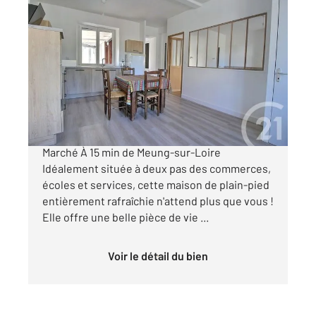
BEAUCE LA ROMAINE 41
2
103,74 m
, 5 pièces
Ref : 6251
Maison à vendre
169 000 €
Maison de plain-pied au cœur d'Ouzouer-le-
Marché À 15 min de Meung-sur-Loire
Idéalement située à deux pas des commerces,
écoles et services, cette maison de plain-pied
entièrement rafraîchie n'attend plus que vous !
Elle offre une belle pièce de vie ...
Voir le détail du bien