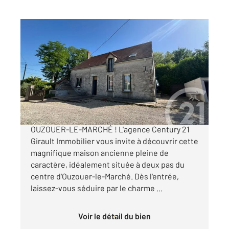
BEAUCE LA ROMAINE 41
2
121,73 m
, 5 pièces
Ref : 6158
Maison à vendre
150 000 €
CHARME AUTHENTIQUE & POTENTIEL RARE À
OUZOUER-LE-MARCHÉ ! L'agence Century 21
Girault Immobilier vous invite à découvrir cette
magnifique maison ancienne pleine de
caractère, idéalement située à deux pas du
centre d'Ouzouer-le-Marché. Dès l'entrée,
laissez-vous séduire par le charme ...
Voir le détail du bien